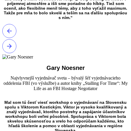
príjemnej atmosfére a išli sme poriadne do hĺbky. Tiež som
ocenil, ako flexibilne menil témy, aby z toho vyťažil maximum.
Takže pre mňa to bolo skvelé a teším sa na ďalšiu spoluprácu
s ním.“
Gary Noesner
Najvlyvnejší vyjednávač sveta – bývalý šéf vyjednávacieho
oddelenia FBI (vo výslužbe) a autor knihy „Stalling For Time“: My
Life as an FBI Hostage Negotiator
Mal som tú česť viesť workshop o vyjednávaní na Slovensku
spolu s Viktorom Kostickým. Viktor je vysoko kvalifikovaný a
znalý vyjednávač, ktorého postrehy a zapájanie účastníkov
workshopu boli veľmi pôsobivé. Spolupráca s Viktorom bola
skvelou skúsenosťou a vrelo ho odporúčam každému, kto
hľadá školenie a pomoc v oblasti vyjednávania v regióne
Slovenska.