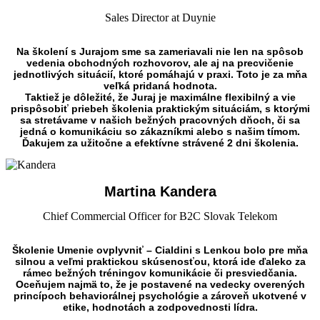
Sales Director at Duynie
Na školení s Jurajom sme sa zameriavali nie len na spôsob
vedenia obchodných rozhovorov, ale aj na precvičenie
jednotlivých situácií, ktoré pomáhajú v praxi. Toto je za mňa
veľká pridaná hodnota.
Taktiež je dôležité, že Juraj je maximálne flexibilný a vie
prispôsobiť priebeh školenia praktickým situáciám, s ktorými
sa stretávame v našich bežných pracovných dňoch, či sa
jedná o komunikáciu so zákazníkmi alebo s našim tímom.
Ďakujem za užitočne a efektívne strávené 2 dni školenia.
Martina Kandera
Chief Commercial Officer for B2C Slovak Telekom
Školenie Umenie ovplyvniť – Cialdini s Lenkou bolo pre mňa
silnou a veľmi praktickou skúsenosťou, ktorá ide ďaleko za
rámec bežných tréningov komunikácie či presviedčania.
Oceňujem najmä to, že je postavené na vedecky overených
princípoch behaviorálnej psychológie a zároveň ukotvené v
etike, hodnotách a zodpovednosti lídra.