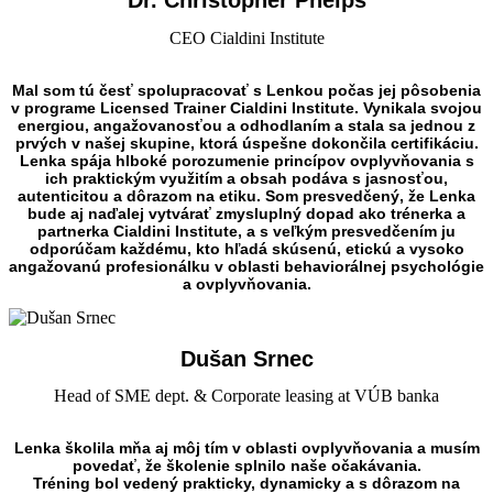
Dr. Christopher Phelps
CEO Cialdini Institute
Mal som tú česť spolupracovať s Lenkou počas jej pôsobenia
v programe Licensed Trainer Cialdini Institute. Vynikala svojou
energiou, angažovanosťou a odhodlaním a stala sa jednou z
prvých v našej skupine, ktorá úspešne dokončila certifikáciu.
Lenka spája hlboké porozumenie princípov ovplyvňovania s
ich praktickým využitím a obsah podáva s jasnosťou,
autenticitou a dôrazom na etiku. Som presvedčený, že Lenka
bude aj naďalej vytvárať zmysluplný dopad ako trénerka a
partnerka Cialdini Institute, a s veľkým presvedčením ju
odporúčam každému, kto hľadá skúsenú, etickú a vysoko
angažovanú profesionálku v oblasti behaviorálnej psychológie
a ovplyvňovania.
Dušan Srnec
Head of SME dept. & Corporate leasing at VÚB banka
Lenka školila mňa aj môj tím v oblasti ovplyvňovania a musím
povedať, že školenie splnilo naše očakávania.
Tréning bol vedený prakticky, dynamicky a s dôrazom na