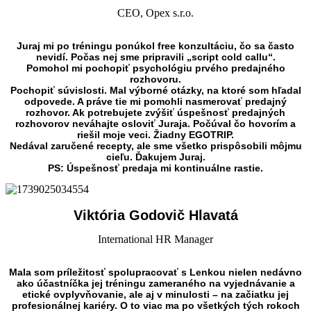
CEO, Opex s.r.o.
Juraj mi po tréningu ponúkol free konzultáciu, čo sa často
nevidí. Počas nej sme pripravili „script cold callu“.
Pomohol mi pochopiť psychológiu prvého predajného
rozhovoru.
Pochopiť súvislosti. Mal výborné otázky, na ktoré som hľadal
odpovede. A práve tie mi pomohli nasmerovať predajný
rozhovor. Ak potrebujete zvýšiť úspešnosť predajných
rozhovorov neváhajte osloviť Juraja. Počúval čo hovorím a
riešil moje veci. Žiadny EGOTRIP.
Nedával zaručené recepty, ale sme všetko prispôsobili môjmu
cieľu. Ďakujem Juraj.
PS: Úspešnosť predaja mi kontinuálne rastie.
Viktória Godovič Hlavatá
International HR Manager
Mala som príležitosť spolupracovať s Lenkou nielen nedávno
ako účastníčka jej tréningu zameraného na vyjednávanie a
etické ovplyvňovanie, ale aj v minulosti – na začiatku jej
profesionálnej kariéry. O to viac ma po všetkých tých rokoch