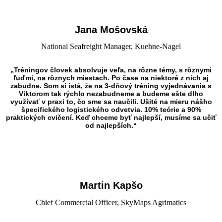
Jana Mošovská
National Seafreight Manager, Kuehne-Nagel
„Tréningov človek absolvuje veľa, na rôzne témy, s rôznymi
ľuďmi, na rôznych miestach. Po čase na niektoré z nich aj
zabudne. Som si istá, že na 3-dňový tréning vyjednávania s
Viktorom tak rýchlo nezabudneme a budeme ešte dlho
využívať v praxi to, čo sme sa naučili. Ušité na mieru nášho
špecifického logistického odvetvia. 10% teórie a 90%
praktických cvičení. Keď chceme byť najlepší, musíme sa učiť
od najlepších.“
Martin Kapšo
Chief Commercial Officer, SkyMaps Agrimatics