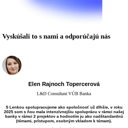
Vyskúšali to s nami a odporúčajú nás
Všetci
Viktor
Juraj
Lenka
Elen Rajnoch Topercerová
L&D Consultant VÚB Banka
S Lenkou spolupracujeme ako spoločnosť už dlhšie, v roku
2025 som s ňou mala intenzívnejšiu spoluprácu v rámci našej
banky v rámci 2 projektov a hodnotím ju ako nadštandardnú
(témami, prístupom, osobným vkladom k témam).