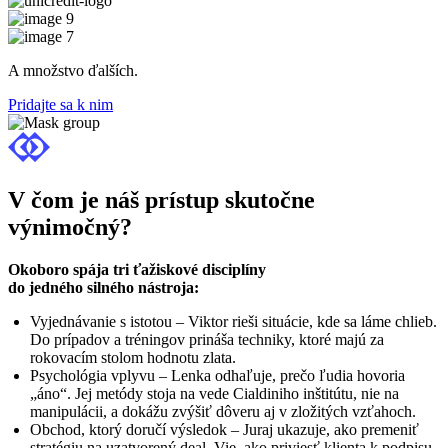
A množstvo ďalších.
Pridajte sa k nim
V čom je náš prístup skutočne
výnimočný?
Okoboro spája tri ťažiskové disciplíny
do jedného silného nástroja:
Vyjednávanie s istotou – Viktor rieši situácie, kde sa láme chlieb.
Do prípadov a tréningov prináša techniky, ktoré majú za
rokovacím stolom hodnotu zlata.
Psychológia vplyvu – Lenka odhaľuje, prečo ľudia hovoria
„áno“. Jej metódy stoja na vede Cialdiniho inštitútu, nie na
manipulácii, a dokážu zvýšiť dôveru aj v zložitých vzťahoch.
Obchod, ktorý doručí výsledok – Juraj ukazuje, ako premeniť
stratégiu na uzatvorený deal. Vie, ako priviesť klienta k podpisu