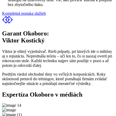
bez zbytočného tlaku.
Kompletná ponuka služieb
Garant Okoboro:
Viktor Kostický
Viktor je elitný vyjednávač. Rieši prípady, pri ktorých ide o milióny
aj o reputáciu. Neprednáša teóriu – učí len to, čo si naozaj overil pri
rokovacom stole. Každú techniku najprv sám použije v praxi a až
potom ju odovzdá ďalej.
Predtým viedol obchodné tímy vo veľkých korporáciách. Roky
skúseností pretavil do tréningov, ktoré pomáhajú firmám zvládať
najnáročnejšie situácie a prinášajú merateľné výsledky.
Expertíza Okoboro v médiách