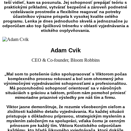
teší vidieť, kam sa posunula. Jej schopnosť prepájať teóriu s
praktickými príkladmi, vytvárať bezpečné a zároveň podnetné
vzdelávacie prostredie a flexibilne reagovať na potreby
účastníkov výrazne prispela k vysokej kvalite celého
programu. Lenka je dnes jednoducho skvelá a jednoznačne ju
odporúčam ako top špičkovú trénerku v oblasti vyjednávania a
etického ovplyvňovania.
Adam Cvik
CEO & Co-founder, Bloom Robbins
„Mal som to potešenie úzko spolupracovať s Viktorom počas
komplexného procesu rokovaní a bol som ohromený jeho
výnimočnými vyjednávacími schopnosťami a profesionalitou.
Má pozoruhodnú schopnosť orientovať sa v náročných
situáciách s gráciou a taktom, pričom nám pomohol priniesť
mimoriadne priaznivé výsledky pre náš tím a firmu.
Viktor jasne demonštruje, že rozumie všeobecným cieľom a
zložitosti každého detailu vyjednávania. Ku každej situácii
pristupuje s dôkladnou prípravou, strategickým myslením a
myslením založeným na spolupráci, vďaka čomu je cenným
prínosom pre každý tím. Viktora Kostického odporúčam
každému, kto hľadá šikovného vyjednávača, ktorý dokáže