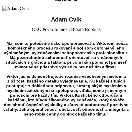
Adam Cvik
CEO & Co-founder, Bloom Robbins
„Mal som to potešenie úzko spolupracovať s Viktorom počas
komplexného procesu rokovaní a bol som ohromený jeho
výnimočnými vyjednávacími schopnosťami a profesionalitou.
Má pozoruhodnú schopnosť orientovať sa v náročných
situáciách s gráciou a taktom, pričom nám pomohol priniesť
mimoriadne priaznivé výsledky pre náš tím a firmu.
Viktor jasne demonštruje, že rozumie všeobecným cieľom a
zložitosti každého detailu vyjednávania. Ku každej situácii
pristupuje s dôkladnou prípravou, strategickým myslením a
myslením založeným na spolupráci, vďaka čomu je cenným
prínosom pre každý tím. Viktora Kostického odporúčam
každému, kto hľadá šikovného vyjednávača, ktorý dokáže
dosiahnuť úspešné výsledky a zároveň podporovať pozitívne
vzťahy. Jeho operatívnosť, obetavosť, odbornosť a integrita z
neho robia cenný doplnok každého tímu.“