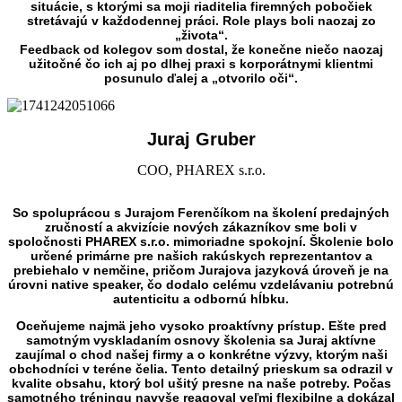
situácie, s ktorými sa moji riaditelia firemných pobočiek
stretávajú v každodennej práci. Role plays boli naozaj zo
„života“.
Feedback od kolegov som dostal, že konečne niečo naozaj
užitočné čo ich aj po dlhej praxi s korporátnymi klientmi
posunulo ďalej a „otvorilo oči“.
Juraj Gruber
COO, PHAREX s.r.o.
So spoluprácou s Jurajom Ferenčíkom na školení predajných
zručností a akvizície nových zákazníkov sme boli v
spoločnosti PHAREX s.r.o. mimoriadne spokojní. Školenie bolo
určené primárne pre našich rakúskych reprezentantov a
prebiehalo v nemčine, pričom Jurajova jazyková úroveň je na
úrovni native speaker, čo dodalo celému vzdelávaniu potrebnú
autenticitu a odbornú hĺbku.
Oceňujeme najmä jeho vysoko proaktívny prístup. Ešte pred
samotným vyskladaním osnovy školenia sa Juraj aktívne
zaujímal o chod našej firmy a o konkrétne výzvy, ktorým naši
obchodníci v teréne čelia. Tento detailný prieskum sa odrazil v
kvalite obsahu, ktorý bol ušitý presne na naše potreby. Počas
samotného tréningu navyše reagoval veľmi flexibilne a dokázal