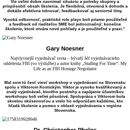
Vie veľmi dobre navnímať situáciu a potreby skupiny a
prispôsobiť obsah školenia. Je flexibilná, otvorená k dohode a
dokáže efektívne trénovať, feedbackovať aj seniorné tímy.
Vysoká odbornosť, praktické role plays boli priamo použiteľné
a feedback od riaditeľov SME bol jednoznačný: konečne
školenie, ktoré otvára nové pohľady a je použiteľné v praxi.“
Gary Noesner
Najvlyvnejší vyjednávač sveta – bývalý šéf vyjednávacieho
oddelenia FBI (vo výslužbe) a autor knihy „Stalling For Time“: My
Life as an FBI Hostage Negotiator
Mal som tú česť viesť workshop o vyjednávaní na Slovensku
spolu s Viktorom Kostickým. Viktor je vysoko kvalifikovaný a
znalý vyjednávač, ktorého postrehy a zapájanie účastníkov
workshopu boli veľmi pôsobivé. Spolupráca s Viktorom bola
skvelou skúsenosťou a vrelo ho odporúčam každému, kto
hľadá školenie a pomoc v oblasti vyjednávania v regióne
Slovenska.