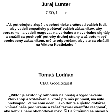
Juraj Lunter
CEO, Lunter
„Ak potrebujete zlepšiť obchodnícke zručnosti vašich ľudí,
aby vedeli empaticky počúvať vašich zákazníkov, aby
porozumeli a vedeli reagovať na verbálne a neverbálne signály
a snažili sa pochopiť potreby druhej strany a až potom byť
pochopený zakazníkom, určite odporúčam, aby ste sa obrátili
na Viktora Kostického.“
Tomáš Lodňan
CEO, GoodRequest
„Viktor je skutočný odborník na predaj a vyjednávanie.
Workshop a vzdelávanie, ktoré pre nás pripravil, ma milo
prekvapilo. Veľmi som ocenil, ako dobre a rýchlo dokázal
vnímať naše podnikanie a začať takmer okamžite reagovať,
ako keby s nami obchodoval roky. 🙂 Celý tréning sa niesol v