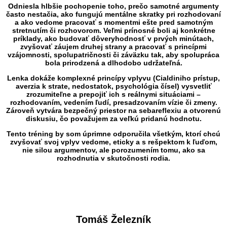
Odniesla hlbšie pochopenie toho, prečo samotné argumenty
často nestačia, ako fungujú mentálne skratky pri rozhodovaní
a ako vedome pracovať s momentmi ešte pred samotným
stretnutím či rozhovorom. Veľmi prínosné boli aj konkrétne
príklady, ako budovať dôveryhodnosť v prvých minútach,
zvyšovať záujem druhej strany a pracovať s princípmi
vzájomnosti, spolupatričnosti či záväzku tak, aby spolupráca
bola prirodzená a dlhodobo udržateľná.
Lenka dokáže komplexné princípy vplyvu (Cialdiniho prístup,
averzia k strate, nedostatok, psychológia čísel) vysvetliť
zrozumiteľne a prepojiť ich s reálnymi situáciami –
rozhodovaním, vedením ľudí, presadzovaním vízie či zmeny.
Zároveň vytvára bezpečný priestor na sebareflexiu a otvorenú
diskusiu, čo považujem za veľkú pridanú hodnotu.
Tento tréning by som úprimne odporučila všetkým, ktorí chcú
zvyšovať svoj vplyv vedome, eticky a s rešpektom k ľuďom,
nie silou argumentov, ale porozumením tomu, ako sa
rozhodnutia v skutočnosti rodia.
Tomáš Železník