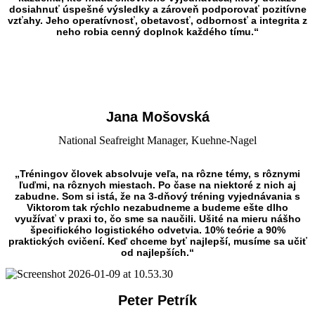
dosiahnuť úspešné výsledky a zároveň podporovať pozitívne
vzťahy. Jeho operatívnosť, obetavosť, odbornosť a integrita z
neho robia cenný doplnok každého tímu.“
Jana Mošovská
National Seafreight Manager, Kuehne-Nagel
„Tréningov človek absolvuje veľa, na rôzne témy, s rôznymi
ľuďmi, na rôznych miestach. Po čase na niektoré z nich aj
zabudne. Som si istá, že na 3-dňový tréning vyjednávania s
Viktorom tak rýchlo nezabudneme a budeme ešte dlho
využívať v praxi to, čo sme sa naučili. Ušité na mieru nášho
špecifického logistického odvetvia. 10% teórie a 90%
praktických cvičení. Keď chceme byť najlepší, musíme sa učiť
od najlepších.“
Peter Petrík