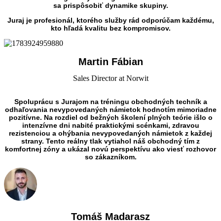
sa prispôsobiť dynamike skupiny.
Juraj je profesionál, ktorého služby rád odporúčam každému,
kto hľadá kvalitu bez kompromisov.
Martin Fábian
Sales Director at Norwit
Spoluprácu s Jurajom na tréningu obchodných techník a
odhaľovania nevypovedaných námietok hodnotím mimoriadne
pozitívne. Na rozdiel od bežných školení plných teórie išlo o
intenzívne dni nabité praktickými scénkami, zdravou
rezistenciou a ohýbania nevypovedaných námietok z každej
strany. Tento reálny tlak vytiahol náš obchodný tím z
komfortnej zóny a ukázal novú perspektívu ako viesť rozhovor
so zákazníkom.
Tomáš Madarasz