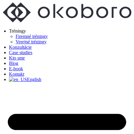
Preskočiť
na
obsah
Tréningy
Firemné tréningy
Verejné tréningy
Konzultácie
Case studies
Kto sme
Blog
E-book
Kontakt
English