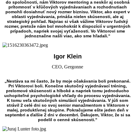
do spoločnosti, nám Viktorov mentoring a neskôr aj osobná
prítomnosť v kľúčových vyjednávaniach a rozhodnutiach
pomohli dosiahnuť nový rozmer biznisu. Viktor, ako expert v
oblasti vyjednávania, prináša nielen skúsenosti, ale aj
strategický pohľad. Najviac si však vážime Viktorov ľudský
rozmer, pretože nám bol mnohokrát k dispozícií v urgentných
prípadoch, napriek svojej vyťaženosti. Vo Viktorovi sme
jednoznačne našli viac, ako sme hľadali.“
Igor Klein
CEO, Gergonne
„Nestáva sa mi často, že by moje očakávania boli prekonané.
Pri Viktorovi boli. Konečne skutočný vyjednávací tréning,
prelomové skúsenosti a hlboké a napriek tomu jednoducho
uchopiteľné psychologické vhľady do procesu vyjednávania.
K tomu veľa skutočných simulácií vyjednávania. V júli som
strávil 2 celé dni so svoj senior manažmentom s Viktorom v
malej, produktívnej skupine. Pokračujeme ešte jeden deň v
septembri a ďalšie 2 dni v decembri. Ďakujem, Viktor, že si sa
podelil o cenné skúsenosti.“