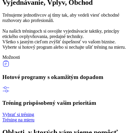
Vyjednávanie, Vplyv, Obchod
Trénujeme jednotlivcov aj tímy tak, aby vedeli viesť obchodné
rozhovory ako profesionáli.
Na našich tréningoch si osvojíte vyjednávacie taktiky, princípy
etického ovplyvňovania, predajné techniky.
Všetko s jasným cieľom zvýšiť úspešnosť vo vašom biznise.
Vyberte si hotový program alebo si nechajte ušiť tréning na mieru.
Možnosti
Hotové programy s okamžitým dopadom
Tréning prispôsobený vašim prioritám
Vybrať si tréning
Tréning na mieru
Oblasti, v ktorých vám vieme pomôcť