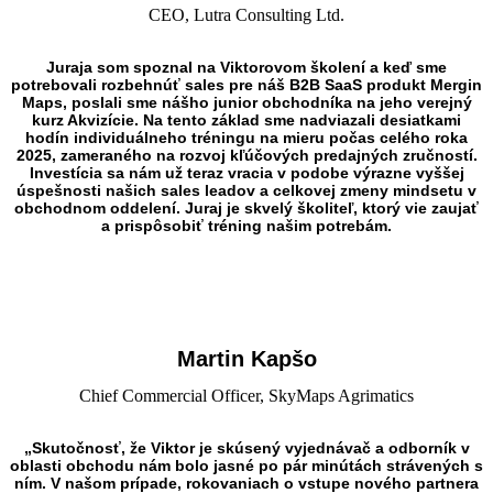
CEO, Lutra Consulting Ltd.
Juraja som spoznal na Viktorovom školení a keď sme
potrebovali rozbehnúť sales pre náš B2B SaaS produkt Mergin
Maps, poslali sme nášho junior obchodníka na jeho verejný
kurz Akvizície. Na tento základ sme nadviazali desiatkami
hodín individuálneho tréningu na mieru počas celého roka
2025, zameraného na rozvoj kľúčových predajných zručností.
Investícia sa nám už teraz vracia v podobe výrazne vyššej
úspešnosti našich sales leadov a celkovej zmeny mindsetu v
obchodnom oddelení. Juraj je skvelý školiteľ, ktorý vie zaujať
a prispôsobiť tréning našim potrebám.
Martin Kapšo
Chief Commercial Officer, SkyMaps Agrimatics
„Skutočnosť, že Viktor je skúsený vyjednávač a odborník v
oblasti obchodu nám bolo jasné po pár minútách strávených s
ním. V našom prípade, rokovaniach o vstupe nového partnera